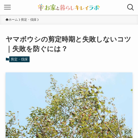
ホーム
剪定・伐採
ヤマボウシの剪定時期と失敗しないコツ
｜失敗を防ぐには？
剪定・伐採